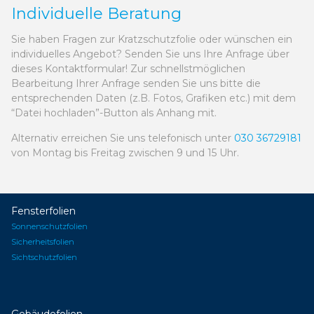
Individuelle Beratung
Sie haben Fragen zur Kratzschutzfolie oder wünschen ein
individuelles Angebot? Senden Sie uns Ihre Anfrage über
dieses Kontaktformular! Zur schnellstmöglichen
Bearbeitung Ihrer Anfrage senden Sie uns bitte die
entsprechenden Daten (z.B. Fotos, Grafiken etc.) mit dem
“Datei hochladen”-Button als Anhang mit.
Alternativ erreichen Sie uns telefonisch unter
030 36729181
von Montag bis Freitag zwischen 9 und 15 Uhr.
Fensterfolien
Sonnenschutzfolien
Sicherheitsfolien
Sichtschutzfolien
Gebäudefolien