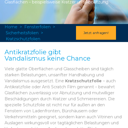
Glasflächen – beispielsweise Kratzer und Abnutzung.
Home
>
Fensterfolien
>
Sicherheitsfolien
>
Jetzt anfragen!
Kratzschutzfolien
Antikratzfolie gibt
Vandalismus keine Chance
Viele glatte Oberflächen und Glasscheiben sind täglich
starken Belastungen, unsanfter Handhabung und
Vandalismus ausgesetzt. Eine
Kratzschutzfolie
– auch
Antikratzfolie oder Anti Scratch Film genannt – bewahrt
Glasflächen zuverlässig vor Abnutzung und mutwilliger
Beschädigungen durch Kratzer und Schmierereien. Die
spezielle Schutzfolie ist nicht nur für außen an den
Fenstern von Ladenfronten, Bürohäusern oder
Verkehrsmitteln geeignet, sondern kann auch Vitrinen und
Auslagen wirkungsvoll vor tagtäglichen Belastungen und