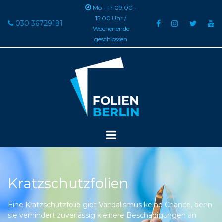

Mo - Fr 09:00 -
15:00 Uhr /
030 36729181





Wochenende
geschlossen
Kratzschutzfolien
Eine Kratzschutzfolie gibt Vandalismus keine Chance, denn
sie verhindert zuverlässig kleinere Beschädigungen an