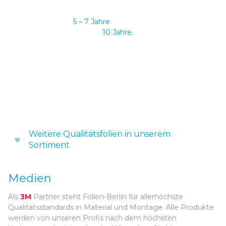
sich durch eine überdurchschnittlich lange Haltbarkeit und
Garantie aus. Je nach Folienart beträgt die
Herstellergarantie
5 – 7 Jahre
, bei innen verlegten
Hochleistungsfolien bis zu
10 Jahre.
Die Haltbarkeit liegt
bei gewöhnlicher Abnutzung also über der Garantiedauer.
Nach der Montage der Folie erhalten Sie von uns ein
Garantiezertifikat. Sollten doch einmal Probleme auftreten,
beheben wir diese schnell, unkompliziert und
selbstverständlich kostenlos für Sie.
Weitere Qualitätsfolien in unserem
Sortiment
Medien
Als
3M
Partner steht Folien-Berlin für allerhöchste
Qualitätsstandards in Material und Montage. Alle Produkte
werden von unseren Profis nach dem höchsten