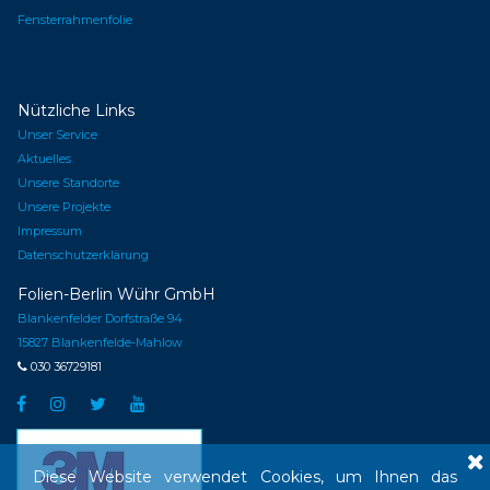
Fensterrahmenfolie
Nützliche Links
Unser Service
Aktuelles
Unsere Standorte
Unsere Projekte
Impressum
Datenschutzerklärung
Folien-Berlin Wühr GmbH
Blankenfelder Dorfstraße 94
15827 Blankenfelde-Mahlow
030 36729181





Diese Website verwendet Cookies, um Ihnen das