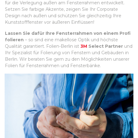
für die Verlegung außen am Fensterrahmen entwickelt.
Setzen Sie farbige Akzente, zeigen Sie Ihr Corporate
Design nach außen und schützen Sie gleichzeitig Ihre
Kunststofffenster vor äußeren Einflüssen!
Lassen Sie dafür Ihre Fensterrahmen von einem Profi
folieren
– so sind eine makellose Optik und höchste
Qualität garantiert. Folien-Berlin ist
3M
Select Partner
und
Ihr Spezialist für Folierung von Fenstern und Gebäuden in
Berlin. Wir beraten Sie gern zu den Möglichkeiten unserer
Folien für Fensterrahmen und Fensterbänke.