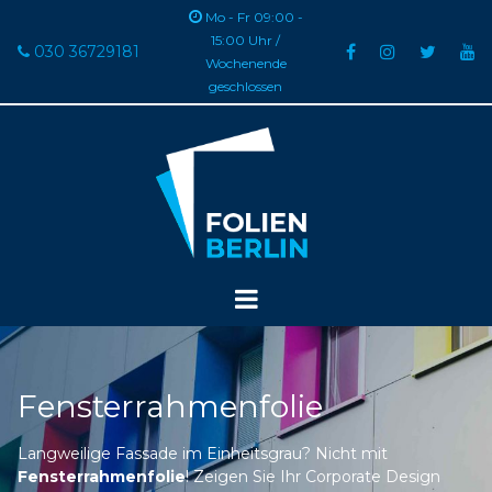

Mo - Fr 09:00 -
15:00 Uhr /
030 36729181





Wochenende
geschlossen
Fensterrahmenfolie
Langweilige Fassade im Einheitsgrau? Nicht mit
Fensterrahmenfolie
! Zeigen Sie Ihr Corporate Design