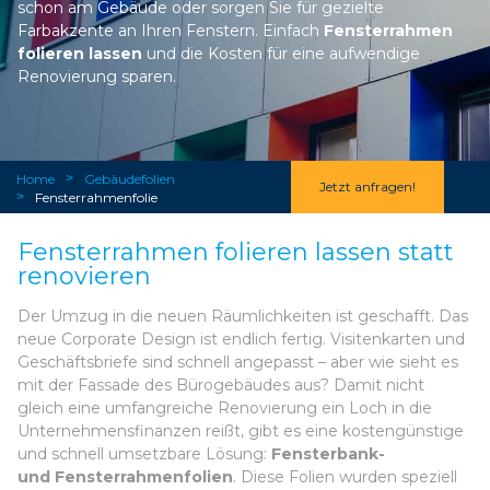
schon am Gebäude oder sorgen Sie für gezielte
Farbakzente an Ihren Fenstern. Einfach
Fensterrahmen
folieren lassen
und die Kosten für eine aufwendige
Renovierung sparen.
Home
>
Gebäudefolien
Jetzt anfragen!
>
Fensterrahmenfolie
Fensterrahmen folieren lassen statt
renovieren
Der Umzug in die neuen Räumlichkeiten ist geschafft. Das
neue Corporate Design ist endlich fertig. Visitenkarten und
Geschäftsbriefe sind schnell angepasst – aber wie sieht es
mit der Fassade des Bürogebäudes aus? Damit nicht
gleich eine umfangreiche Renovierung ein Loch in die
Unternehmensfinanzen reißt, gibt es eine kostengünstige
und schnell umsetzbare Lösung:
Fensterbank-
und Fensterrahmenfolien
. Diese Folien wurden speziell