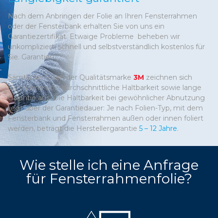
Nach dem Anbringen der Folie an Ihren Fensterrahmen
oder der Fensterbank erhalten Sie von uns ein
Garantiezertifikat. Etwaige Probleme beheben wir
unkompliziert, schnell und selbstverständlich kostenlos für
Sie. Garantiert.
Sämtliche Folien der Qualitätsmarke
3M
zeichnen sich
durch eine überdurchschnittliche Haltbarkeit sowie lange
Garantie aus. Die Haltbarkeit bei gewöhnlicher Abnutzung
liegt über der Garantiedauer: Je nach Folien-Typ, mit dem
Fensterbank und Fensterrahmen außen oder innen foliert
werden, beträgt die Herstellergarantie
5 – 12 Jahre
.
Wie stelle ich eine Anfrage
für Fensterrahmenfolie?