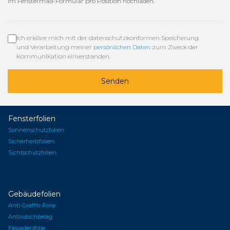
im Fenstermaß-Formular pro Position hochladen.
Ich erkläre mich mit der datenschutzkonformen Speicherung
und Verarbeitung meiner
persönlichen Daten
zum Zweck der
Kommunikation einverstanden.
Senden
Fensterfolien
Sonnenschutzfolien
Sicherheitsfolien
Sichtschutzfolien
Gebäudefolien
Anti-Graffiti-Folie
Antirutschbelag
Fassadenfolie