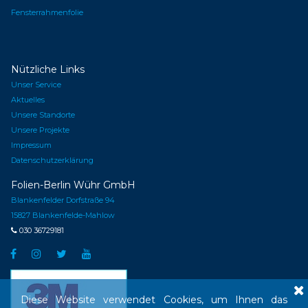
Fensterrahmenfolie
Nützliche Links
Unser Service
Aktuelles
Unsere Standorte
Unsere Projekte
Impressum
Datenschutzerklärung
Folien-Berlin Wühr GmbH
Blankenfelder Dorfstraße 94
15827 Blankenfelde-Mahlow
030 36729181





Diese Website verwendet Cookies, um Ihnen das