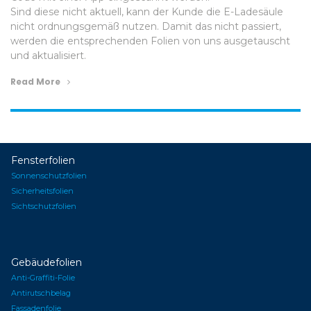
Sind diese nicht aktuell, kann der Kunde die E-Ladesäule
nicht ordnungsgemäß nutzen. Damit das nicht passiert,
werden die entsprechenden Folien von uns ausgetauscht
und aktualisiert.
Read More
Fensterfolien
Sonnenschutzfolien
Sicherheitsfolien
Sichtschutzfolien
Gebäudefolien
Anti-Graffiti-Folie
Antirutschbelag
Fassadenfolie