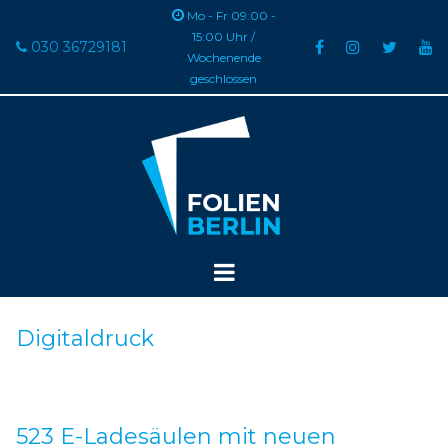

Mo - Fr 09:00 -
15:00 Uhr /
030 36729181





Wochenende
geschlossen
Digitaldruck
523 E-Ladesäulen mit neuen